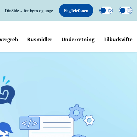
FagTelefonen
DinSide ~ for børn og unge
overgreb
Rusmidler
Underretning
Tilbudsvifte