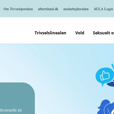
Om Trivselsportalen
albertslund.dk
medarbejdersiden
AULA Login
Trivselslinealen
Vold
Seksuelt 
essionelle på